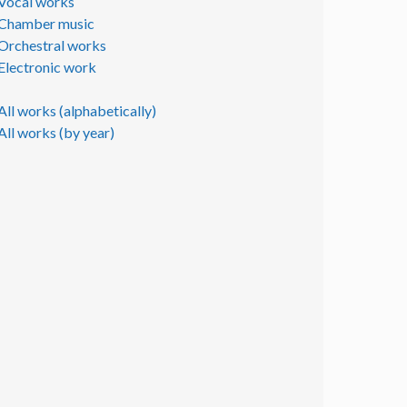
Vocal works
Chamber music
Orchestral works
Electronic work
All works (alphabetically)
All works (by year)