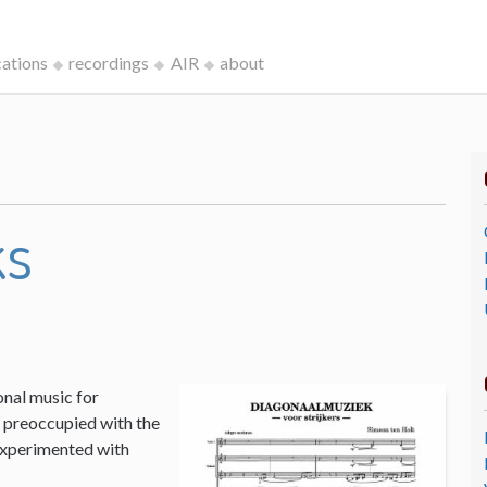
cations
recordings
AIR
about
ks
onal music for
I, preoccupied with the
 experimented with