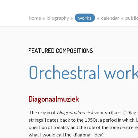
home
biography
works
calendar
publi
FEATURED COMPOSITIONS
Orchestral wor
Diagonaalmuziek
The origin of
Diagonaalmuziek
voor strijkers ['Diag
strings'] dates back to the 1950s, a period in which 
question of tonality and the role of the tone centre,
what I would call the 'diagonal-idea'.