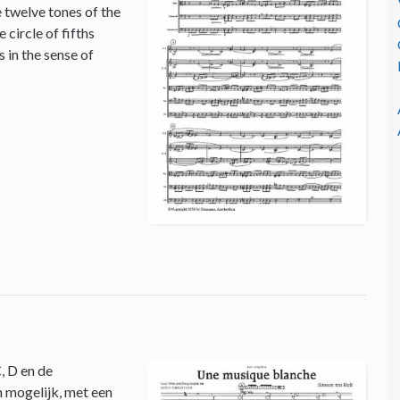
e twelve tones of the
circle of fifths
 in the sense of
, D en de
n mogelijk, met een