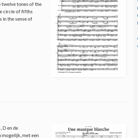
e twelve tones of the
circle of fifths
 in the sense of
, D en de
n mogelijk, met een