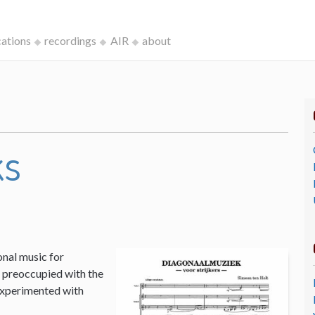
cations
recordings
AIR
about
ks
onal music for
I, preoccupied with the
 experimented with