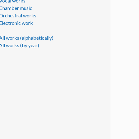
Vocal works
Chamber music
Orchestral works
Electronic work
All works (alphabetically)
All works (by year)