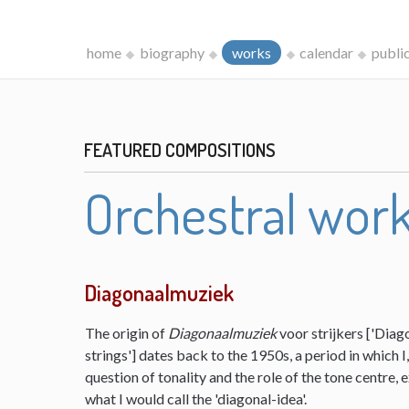
home
biography
works
calendar
publi
FEATURED COMPOSITIONS
Orchestral wor
Diagonaalmuziek
The origin of
Diagonaalmuziek
voor strijkers ['Diag
strings'] dates back to the 1950s, a period in which 
question of tonality and the role of the tone centre,
what I would call the 'diagonal-idea'.