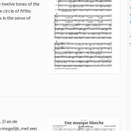
e twelve tones of the
circle of fifths
 in the sense of
, D en de
n mogelijk, met een