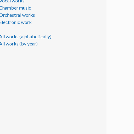
Vocal works
Chamber music
Orchestral works
Electronic work
All works (alphabetically)
All works (by year)