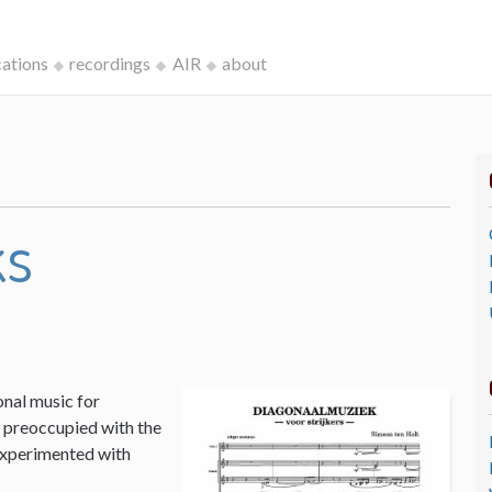
cations
recordings
AIR
about
ks
onal music for
I, preoccupied with the
 experimented with