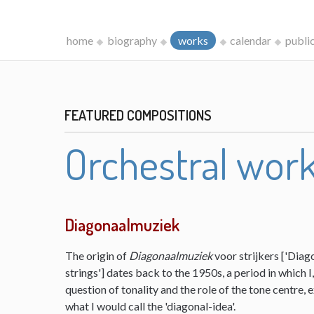
home
biography
works
calendar
publi
FEATURED COMPOSITIONS
Orchestral wor
Diagonaalmuziek
The origin of
Diagonaalmuziek
voor strijkers ['Diag
strings'] dates back to the 1950s, a period in which 
question of tonality and the role of the tone centre,
what I would call the 'diagonal-idea'.