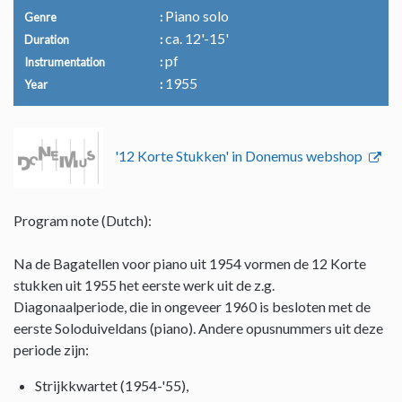
Piano solo
Genre
ca. 12'-15'
Duration
pf
Instrumentation
1955
Year
'12 Korte Stukken' in Donemus webshop
Program note (Dutch):
Na de Bagatellen voor piano uit 1954 vormen de 12 Korte
stukken uit 1955 het eerste werk uit de z.g.
Diagonaalperiode, die in ongeveer 1960 is besloten met de
eerste Soloduiveldans (piano). Andere opusnummers uit deze
periode zijn:
Strijkkwartet (1954-'55),