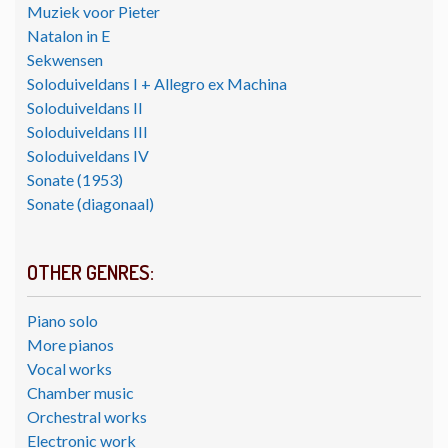
Muziek voor Pieter
Natalon in E
Sekwensen
Soloduiveldans I + Allegro ex Machina
Soloduiveldans II
Soloduiveldans III
Soloduiveldans IV
Sonate (1953)
Sonate (diagonaal)
OTHER GENRES:
Piano solo
More pianos
Vocal works
Chamber music
Orchestral works
Electronic work