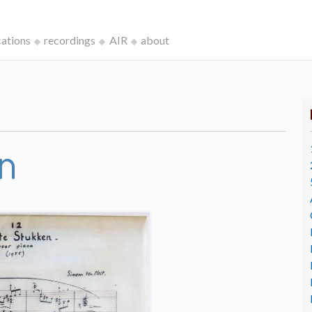
cations
recordings
AIR
about
en