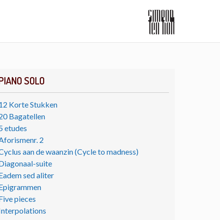
PIANO SOLO
12 Korte Stukken
20 Bagatellen
5 etudes
Aforismenr. 2
Cyclus aan de waanzin (Cycle to madness)
Diagonaal-suite
Eadem sed aliter
Epigrammen
Five pieces
Interpolations