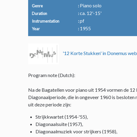
Piano solo
Genre
ca. 12'-15'
Duration
pf
Instrumentation
1955
Year
'12 Korte Stukken' in Donemus we
Program note (Dutch):
Na de Bagatellen voor piano uit 1954 vormen de 12 K
Diagonaalperiode, die in ongeveer 1960 is besloten
uit deze periode zijn:
Strijkkwartet (1954-'55),
Diagonaalsuite (1957),
Diagonaalmuziek voor strijkers (1958),