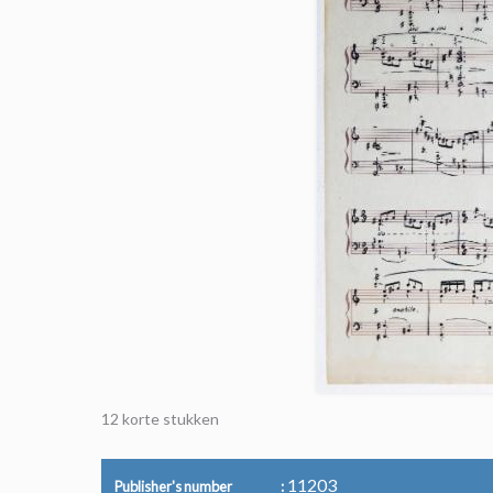
12 korte stukken
11203
Publisher's number