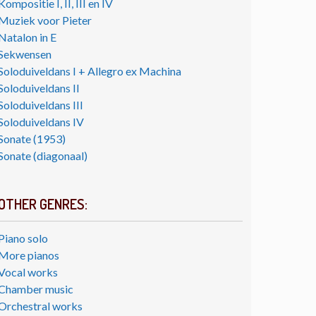
Kompositie I, II, III en IV
Muziek voor Pieter
Natalon in E
Sekwensen
Soloduiveldans I + Allegro ex Machina
Soloduiveldans II
Soloduiveldans III
Soloduiveldans IV
Sonate (1953)
Sonate (diagonaal)
OTHER GENRES:
Piano solo
More pianos
Vocal works
Chamber music
Orchestral works