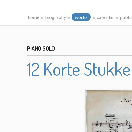
home
biography
works
calendar
publi
PIANO SOLO
12 Korte Stukk