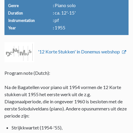
Piano solo
Genre
ca. 12'-15'
Duration
pf
Instrumentation
1955
Year
'12 Korte Stukken' in Donemus webshop
Program note (Dutch):
Na de Bagatellen voor piano uit 1954 vormen de 12 Korte
stukken uit 1955 het eerste werk uit de z.g.
Diagonaalperiode, die in ongeveer 1960 is besloten met de
eerste Soloduiveldans (piano). Andere opusnummers uit deze
periode zijn:
Strijkkwartet (1954-'55),