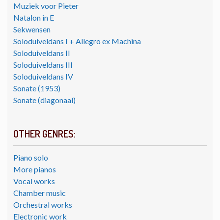
Muziek voor Pieter
Natalon in E
Sekwensen
Soloduiveldans I + Allegro ex Machina
Soloduiveldans II
Soloduiveldans III
Soloduiveldans IV
Sonate (1953)
Sonate (diagonaal)
OTHER GENRES:
Piano solo
More pianos
Vocal works
Chamber music
Orchestral works
Electronic work