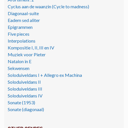
Cyclus aan de waanzin (Cycle to madness)
Diagonaal-suite
Eadem sed aliter
Epigrammen
Five pieces
Interpolations
Kompositie I, II, III en IV
Muziek voor Pieter
Natalon in E
Sekwensen
Soloduiveldans I + Allegro ex Machina
Soloduiveldans II
Soloduiveldans III
Soloduiveldans IV
Sonate (1953)
Sonate (diagonaal)