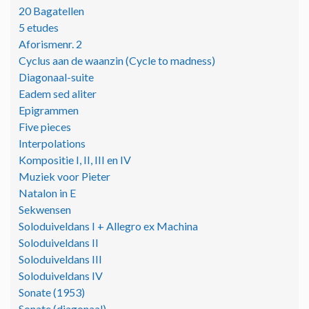
20 Bagatellen
5 etudes
Aforismenr. 2
Cyclus aan de waanzin (Cycle to madness)
Diagonaal-suite
Eadem sed aliter
Epigrammen
Five pieces
Interpolations
Kompositie I, II, III en IV
Muziek voor Pieter
Natalon in E
Sekwensen
Soloduiveldans I + Allegro ex Machina
Soloduiveldans II
Soloduiveldans III
Soloduiveldans IV
Sonate (1953)
Sonate (diagonaal)