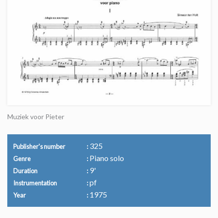
Muziek voor Pieter
325
Publisher's number
Piano solo
Genre
9'
Duration
pf
Instrumentation
1975
Year