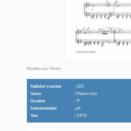
Muziek voor Pieter
325
Publisher's number
Piano solo
Genre
9'
Duration
pf
Instrumentation
1975
Year