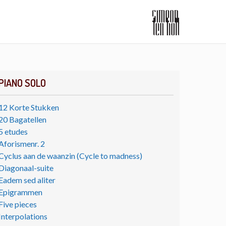
PIANO SOLO
12 Korte Stukken
20 Bagatellen
5 etudes
Aforismenr. 2
Cyclus aan de waanzin (Cycle to madness)
Diagonaal-suite
Eadem sed aliter
Epigrammen
Five pieces
Interpolations