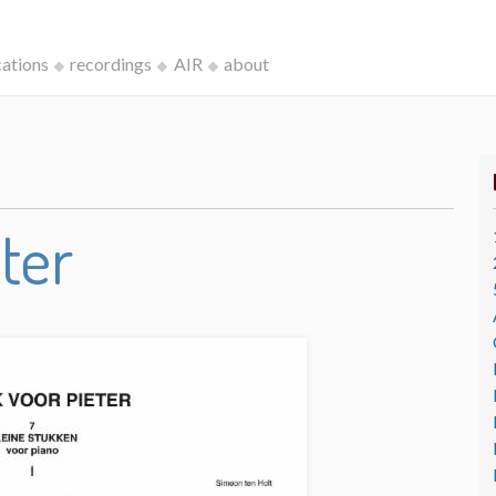
cations
recordings
AIR
about
ter