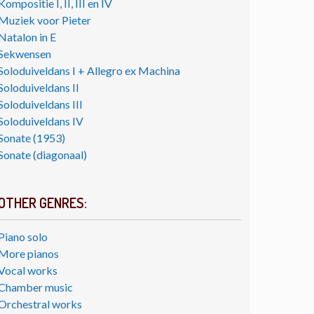
Kompositie I, II, III en IV
Muziek voor Pieter
Natalon in E
Sekwensen
Soloduiveldans I + Allegro ex Machina
Soloduiveldans II
Soloduiveldans III
Soloduiveldans IV
Sonate (1953)
Sonate (diagonaal)
OTHER GENRES:
Piano solo
More pianos
Vocal works
Chamber music
Orchestral works