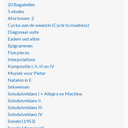
20 Bagatellen
5 etudes
Aforismenr. 2
Cyclus aan de waanzin (Cycle to madness)
Diagonaal-suite
Eadem sed aliter
Epigrammen
Five pieces
Interpolations
Kompositie I, II, III en IV
Muziek voor Pieter
Natalon in E
Sekwensen
Soloduiveldans I + Allegro ex Machina
Soloduiveldans II
Soloduiveldans III
Soloduiveldans IV
Sonate (1953)
Sonate (diagonaal)