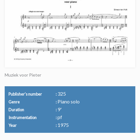
Muziek voor Pieter
325
Publisher's number
Piano solo
Genre
9'
Duration
pf
Instrumentation
1975
Year