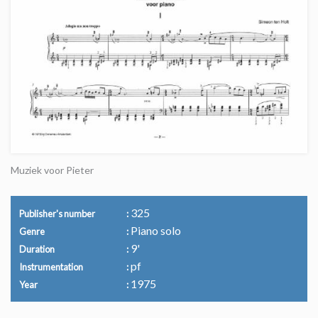
Muziek voor Pieter
325
Publisher's number
Piano solo
Genre
9'
Duration
pf
Instrumentation
1975
Year