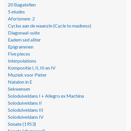
20 Bagatellen
5 etudes
Aforismenr. 2
Cyclus aan de waanzin (Cycle to madness)
Diagonaal-suite
Eadem sed aliter
Epigrammen
Five pieces
Interpolations
Kompositie I, II, III en IV
Muziek voor Pieter
Natalon in E
Sekwensen
Soloduiveldans I + Allegro ex Machina
Soloduiveldans II
Soloduiveldans III
Soloduiveldans IV
Sonate (1953)
Sonate (diagonaal)