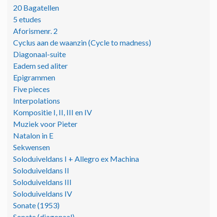
20 Bagatellen
5 etudes
Aforismenr. 2
Cyclus aan de waanzin (Cycle to madness)
Diagonaal-suite
Eadem sed aliter
Epigrammen
Five pieces
Interpolations
Kompositie I, II, III en IV
Muziek voor Pieter
Natalon in E
Sekwensen
Soloduiveldans I + Allegro ex Machina
Soloduiveldans II
Soloduiveldans III
Soloduiveldans IV
Sonate (1953)
Sonate (diagonaal)