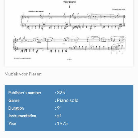
Muziek voor Pieter
325
Publisher's number
Piano solo
Genre
9'
Duration
pf
Instrumentation
1975
Year