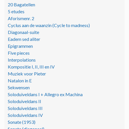
20 Bagatellen
5 etudes
Aforismenr. 2
Cyclus aan de waanzin (Cycle to madness)
Diagonaal-suite
Eadem sed aliter
Epigrammen
Five pieces
Interpolations
Kompositie I, II, III en IV
Muziek voor Pieter
Natalon in E
Sekwensen
Soloduiveldans I + Allegro ex Machina
Soloduiveldans II
Soloduiveldans III
Soloduiveldans IV
Sonate (1953)
Sonate (diagonaal)