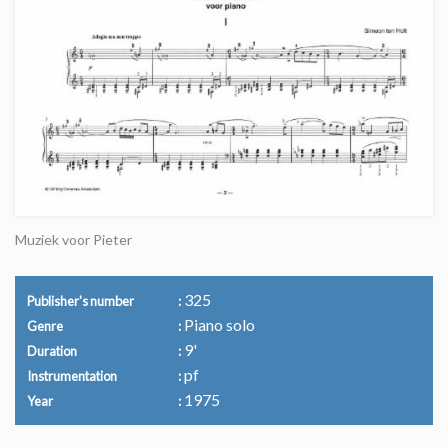
Muziek voor Pieter
325
Publisher's number
Piano solo
Genre
9'
Duration
pf
Instrumentation
1975
Year