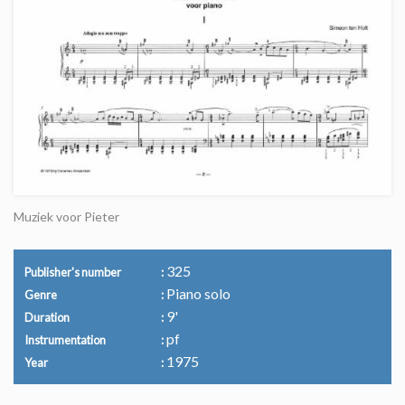
Muziek voor Pieter
325
Publisher's number
Piano solo
Genre
9'
Duration
pf
Instrumentation
1975
Year