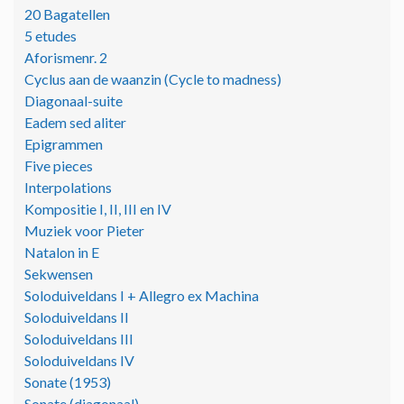
20 Bagatellen
5 etudes
Aforismenr. 2
Cyclus aan de waanzin (Cycle to madness)
Diagonaal-suite
Eadem sed aliter
Epigrammen
Five pieces
Interpolations
Kompositie I, II, III en IV
Muziek voor Pieter
Natalon in E
Sekwensen
Soloduiveldans I + Allegro ex Machina
Soloduiveldans II
Soloduiveldans III
Soloduiveldans IV
Sonate (1953)
Sonate (diagonaal)