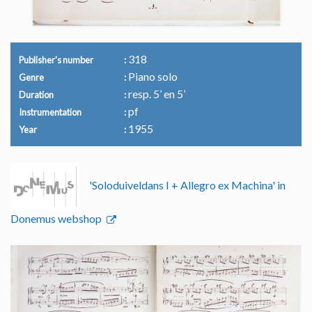
318
Publisher's number
Piano solo
Genre
resp. 5’ en 5’
Duration
pf
Instrumentation
1955
Year
'Soloduiveldans I + Allegro ex Machina' in
Donemus webshop