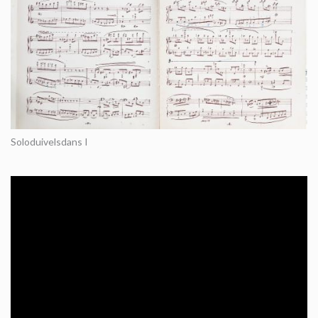
Soloduivelsdans I