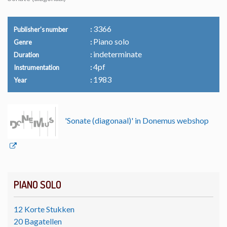
3366
Publisher's number
Piano solo
Genre
indeterminate
Duration
4pf
Instrumentation
1983
Year
'Sonate (diagonaal)' in Donemus webshop
PIANO SOLO
12 Korte Stukken
20 Bagatellen