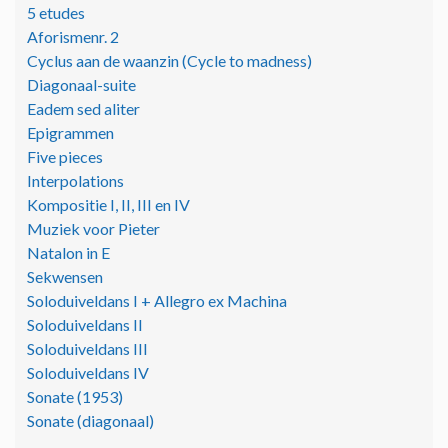
5 etudes
Aforismenr. 2
Cyclus aan de waanzin (Cycle to madness)
Diagonaal-suite
Eadem sed aliter
Epigrammen
Five pieces
Interpolations
Kompositie I, II, III en IV
Muziek voor Pieter
Natalon in E
Sekwensen
Soloduiveldans I + Allegro ex Machina
Soloduiveldans II
Soloduiveldans III
Soloduiveldans IV
Sonate (1953)
Sonate (diagonaal)