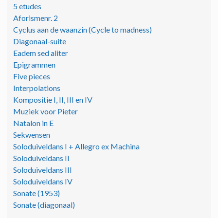
5 etudes
Aforismenr. 2
Cyclus aan de waanzin (Cycle to madness)
Diagonaal-suite
Eadem sed aliter
Epigrammen
Five pieces
Interpolations
Kompositie I, II, III en IV
Muziek voor Pieter
Natalon in E
Sekwensen
Soloduiveldans I + Allegro ex Machina
Soloduiveldans II
Soloduiveldans III
Soloduiveldans IV
Sonate (1953)
Sonate (diagonaal)