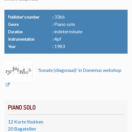
3366
Publisher's number
Piano solo
Genre
indeterminate
Duration
4pf
Instrumentation
1983
Year
'Sonate (diagonaal)' in Donemus webshop
PIANO SOLO
12 Korte Stukken
20 Bagatellen