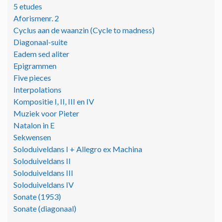
5 etudes
Aforismenr. 2
Cyclus aan de waanzin (Cycle to madness)
Diagonaal-suite
Eadem sed aliter
Epigrammen
Five pieces
Interpolations
Kompositie I, II, III en IV
Muziek voor Pieter
Natalon in E
Sekwensen
Soloduiveldans I + Allegro ex Machina
Soloduiveldans II
Soloduiveldans III
Soloduiveldans IV
Sonate (1953)
Sonate (diagonaal)