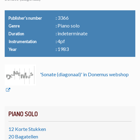
3366
Publisher's number
Piano solo
Genre
indeterminate
Duration
4pf
Instrumentation
1983
Year
'Sonate (diagonaal)' in Donemus webshop
PIANO SOLO
12 Korte Stukken
20 Bagatellen