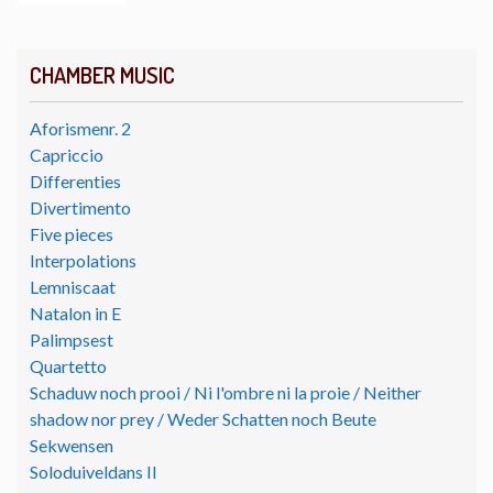
CHAMBER MUSIC
Aforismenr. 2
Capriccio
Differenties
Divertimento
Five pieces
Interpolations
Lemniscaat
Natalon in E
Palimpsest
Quartetto
Schaduw noch prooi / Ni l'ombre ni la proie / Neither
shadow nor prey / Weder Schatten noch Beute
Sekwensen
Soloduiveldans II