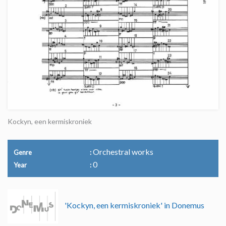
Kockyn, een kermiskroniek
Orchestral works
Genre
0
Year
'Kockyn, een kermiskroniek' in Donemus