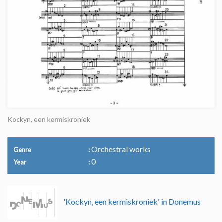
Kockyn, een kermiskroniek
Orchestral works
Genre
0
Year
'Kockyn, een kermiskroniek' in Donemus