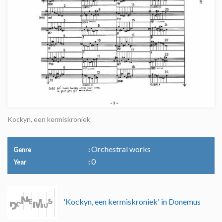
Kockyn, een kermiskroniek
Orchestral works
Genre
0
Year
'Kockyn, een kermiskroniek' in Donemus