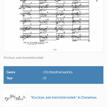
Kockyn, een kermiskroniek
Orchestral works
Genre
0
Year
'Kockyn, een kermiskroniek' in Donemus